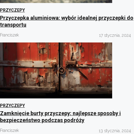
PRZYCZEPY
Przyczepka aluminiowa: wybór idealnej przyczepki do
transportu
Franciszek
17 stycznia, 2024
PRZYCZEPY
Zamknięcie burty przyczepy: najlepsze sposoby i
bezpieczeństwo podczas podróży
Franciszek
13 stycznia, 2024