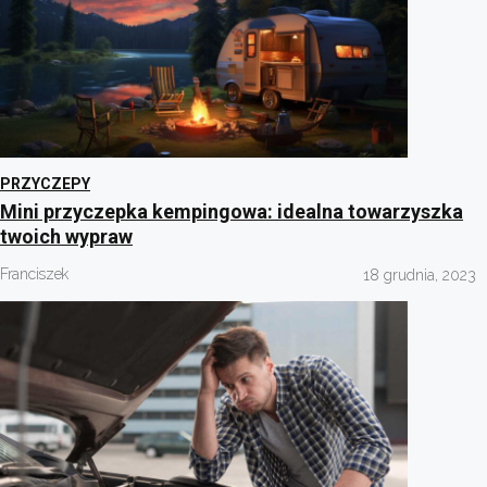
PRZYCZEPY
Mini przyczepka kempingowa: idealna towarzyszka
twoich wypraw
Franciszek
18 grudnia, 2023