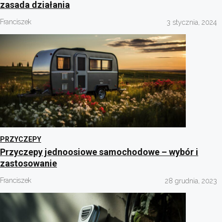
zasada działania
Franciszek
3 stycznia, 2024
PRZYCZEPY
Przyczepy jednoosiowe samochodowe – wybór i
zastosowanie
Franciszek
28 grudnia, 2023