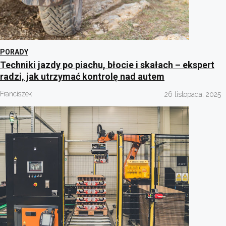
PORADY
Techniki jazdy po piachu, błocie i skałach – ekspert
radzi, jak utrzymać kontrolę nad autem
Franciszek
26 listopada, 2025