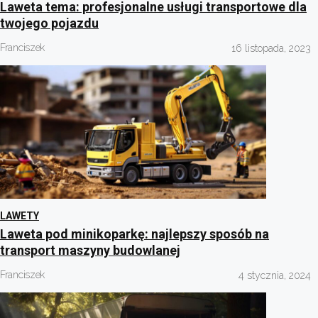
Laweta tema: profesjonalne usługi transportowe dla
twojego pojazdu
Franciszek
16 listopada, 2023
LAWETY
Laweta pod minikoparkę: najlepszy sposób na
transport maszyny budowlanej
Franciszek
4 stycznia, 2024