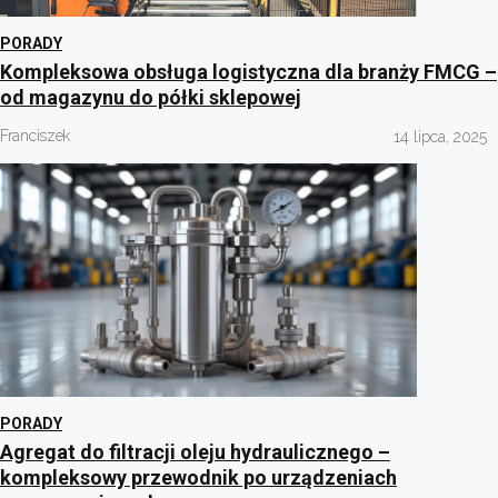
PORADY
Kompleksowa obsługa logistyczna dla branży FMCG –
od magazynu do półki sklepowej
Franciszek
14 lipca, 2025
PORADY
Agregat do filtracji oleju hydraulicznego –
kompleksowy przewodnik po urządzeniach