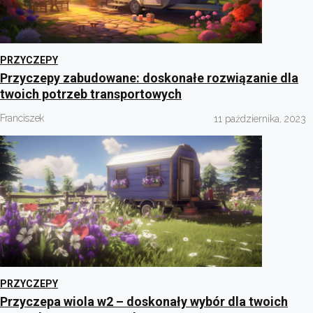
PRZYCZEPY
Przyczepy zabudowane: doskonałe rozwiązanie dla
twoich potrzeb transportowych
Franciszek
11 października, 2023
PRZYCZEPY
Przyczepa wiola w2 – doskonały wybór dla twoich