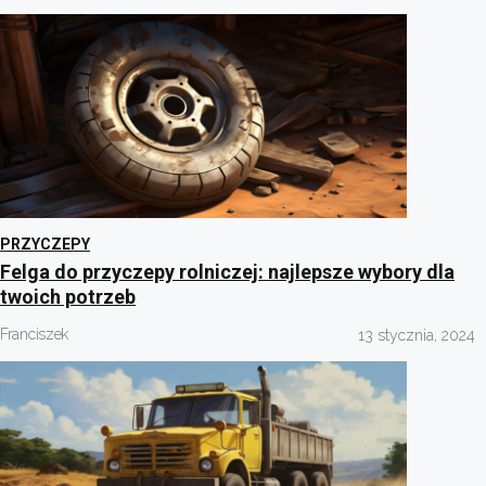
PRZYCZEPY
Felga do przyczepy rolniczej: najlepsze wybory dla
twoich potrzeb
Franciszek
13 stycznia, 2024