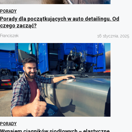
PORADY
Porady dla początkujących w auto detailingu. Od
czego zacząć?
Franciszek
16 stycznia, 2025
PORADY
Wynajem ciągników siodłowych – elastyczne