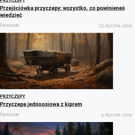
PRZYCZEPY
Przejściówka przyczepy: wszystko, co powinieneś
wiedzieć
Franciszek
23 stycznia, 2024
PRZYCZEPY
Przyczepa jednoosiowa z kiprem
Franciszek
4 stycznia, 2024