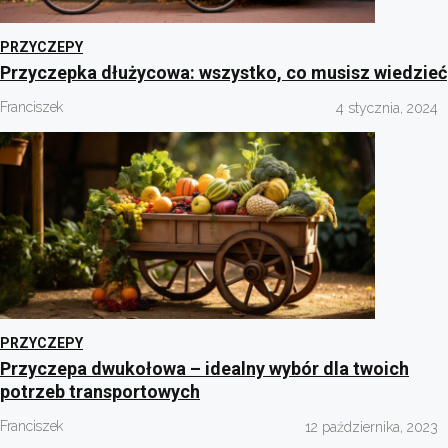
PRZYCZEPY
Przyczepka dłużycowa: wszystko, co musisz wiedzieć
Franciszek
4 stycznia, 2024
PRZYCZEPY
Przyczepa dwukołowa – idealny wybór dla twoich
potrzeb transportowych
Franciszek
12 października, 2023