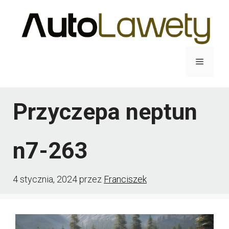
Przejdź
do
treści
Menu
Przyczepa neptun
n7-263
4 stycznia, 2024
przez
Franciszek