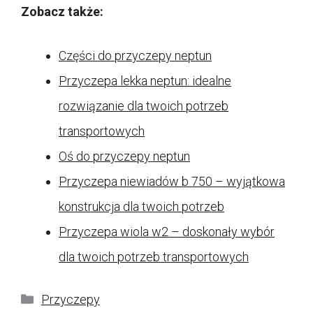
Zobacz także:
Części do przyczepy neptun
Przyczepa lekka neptun: idealne
rozwiązanie dla twoich potrzeb
transportowych
Oś do przyczepy neptun
Przyczepa niewiadów b 750 – wyjątkowa
konstrukcja dla twoich potrzeb
Przyczepa wiola w2 – doskonały wybór
dla twoich potrzeb transportowych
Kategorie
Przyczepy