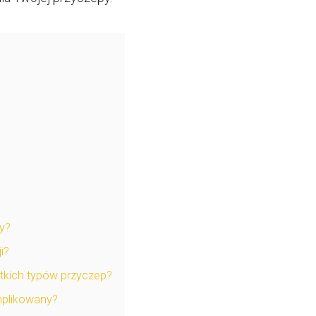
py?
i?
tkich typów przyczep?
mplikowany?