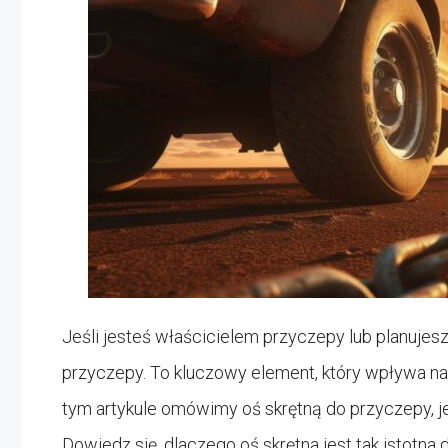
Jeśli jesteś właścicielem przyczepy lub planujes
przyczepy. To kluczowy element, który wpływa n
tym artykule omówimy oś skrętną do przyczepy, jej
Dowiedz się, dlaczego oś skrętna jest tak istotna 