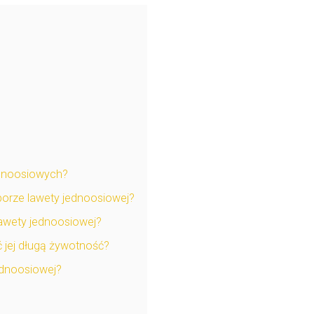
jednoosiowych?
borze lawety jednoosiowej?
awety jednoosiowej?
 jej długą żywotność?
ednoosiowej?