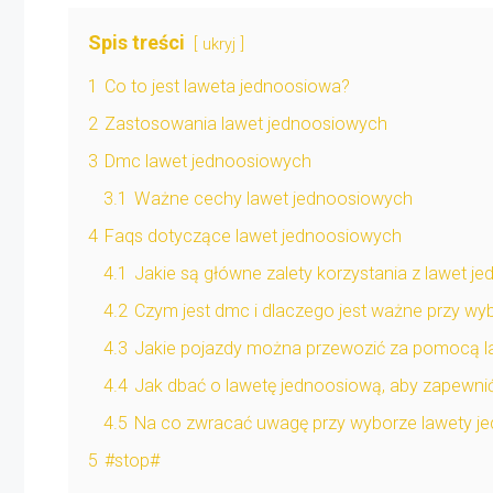
Spis treści
ukryj
1
Co to jest laweta jednoosiowa?
2
Zastosowania lawet jednoosiowych
3
Dmc lawet jednoosiowych
3.1
Ważne cechy lawet jednoosiowych
4
Faqs dotyczące lawet jednoosiowych
4.1
Jakie są główne zalety korzystania z lawet 
4.2
Czym jest dmc i dlaczego jest ważne przy wy
4.3
Jakie pojazdy można przewozić za pomocą l
4.4
Jak dbać o lawetę jednoosiową, aby zapewnić
4.5
Na co zwracać uwagę przy wyborze lawety j
5
#stop#