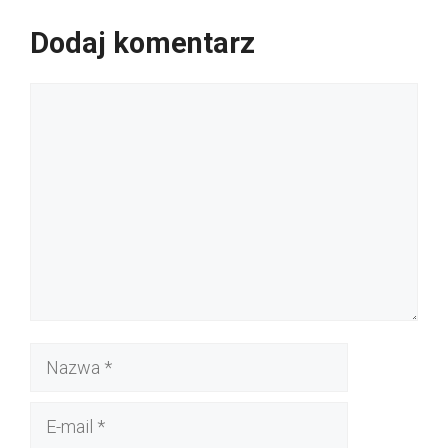
Dodaj komentarz
Komentarz
Nazwa
E-