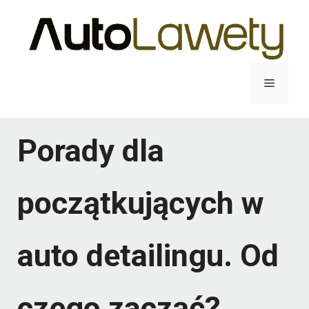
Przejdź
do
treści
Menu
Porady dla
początkujących w
auto detailingu. Od
czego zacząć?