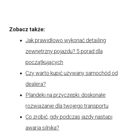
Zobacz także:
Jak prawidłowo wykonać detailing
zewnętrzny pojazdu? 5 porad dla
początkujących
Czy warto kupić używany samochód od
dealera?
Plandeki na przyczepki: doskonałe
rozwiązanie dla twojego transportu
Co zrobić, gdy podczas jazdy nastąpi
awaria silnika?