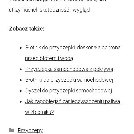
utrzymać ich skuteczność i wygląd.
Zobacz także:
Błotnik do przyczepki: doskonała ochrona
przed błotem i wodą
Przyczepka samochodowa z pokrywą
Błotniki do przyczepki samochodowej
Dyszel do przyczepki samochodowej
Jak zapobiegać zanieczyszczeniu paliwa
w zbiorniku?
Kategorie
Przyczepy