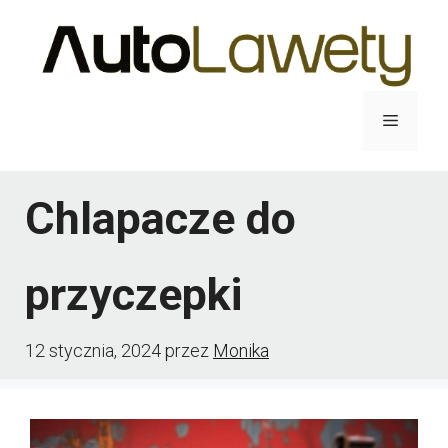
Przejdź
do
treści
Menu
Chlapacze do
przyczepki
12 stycznia, 2024
przez
Monika