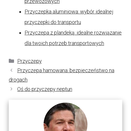
przewozowych
Przyczepka aluminiowa: wybór idealnej
przyczepki do transportu
Przyczepa z plandeką: idealne rozwiązanie
dla twoich potrzeb transportowych
Kategorie
Przyczepy
Przyczepa hamowana: bezpieczeństwo na
drogach
Oś do przyczepy neptun