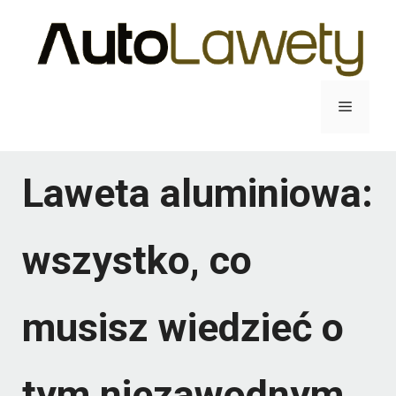
Przejdź
do
treści
Menu
Laweta aluminiowa:
wszystko, co
musisz wiedzieć o
tym niezawodnym