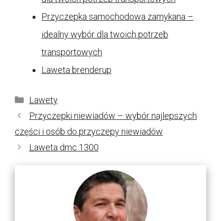
Przyczepka samochodowa zamykana –
idealny wybór dla twoich potrzeb
transportowych
Laweta brenderup
Kategorie
Lawety
Przyczepki niewiadów – wybór najlepszych
części i osób do przyczepy niewiadów
Laweta dmc 1300