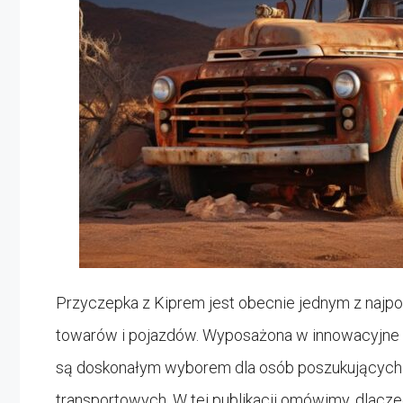
Przyczepka z Kiprem jest obecnie jednym z najp
towarów i pojazdów. Wyposażona w innowacyjne te
są doskonałym wyborem dla osób poszukujących
transportowych. W tej publikacji omówimy, dlacz