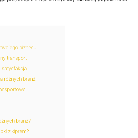
 twojego biznesu
zny transport
 satysfakcja
la różnych branż
transportowe
różnych branż?
pki z kiprem?