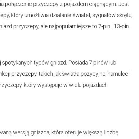
wia połączenie przyczepy z pojazdem ciągnącym. Jest
py, który umożliwia działanie świateł, sygnałów skrętu,
niazd przyczepy, ale najpopularniejsze to 7-pin i 13-pin.
j spotykanych typów gniazd. Posiada 7 pinów lub
kcji przyczepy, takich jak światła pozycyjne, hamulce i
przyczepy, który występuje w wielu pojazdach
aną wersją gniazda, która oferuje większą liczbę