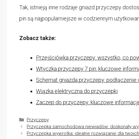
Tak, istnieją inne rodzaje gniazd przyczepy dosto
pin są najpopularniejsze w codziennym użytkowan
Zobacz także:
Przejściówka przyczepy: wszystko, co po
Wtyczka przyczepy 7 pin: kluczowe informa
Schemat gniazda przyczepy: podłączenie w
Wiązka elektryczna do przyczepki
Zaczep do przyczepy: kluczowe informa
Kategorie
Przyczepy
Przyczepka samochodowa niewiadów: doskonały wyb
Przyczepka wywrotka: idealne rozwiązanie dla twoic