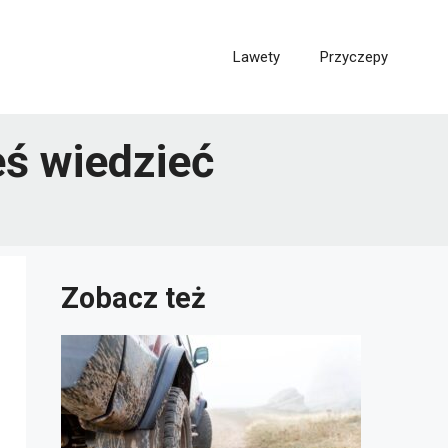
Lawety
Przyczepy
eś wiedzieć
Zobacz też